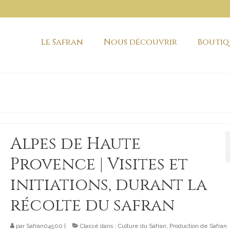
Le Safran
Nous découvrir
Boutiq
Alpes de Haute
Provence | Visites et
initiations, durant la
récolte du safran
par
Safran04500
|
Classé dans :
Culture du Safran
,
Production de Safran