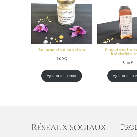
Sel aromatisé au safran
Sirop de safran 
irrésistible 
7,00
€
6,00
€
Ajouter au panier
Ajouter au pa
Réseaux sociaux
Pro