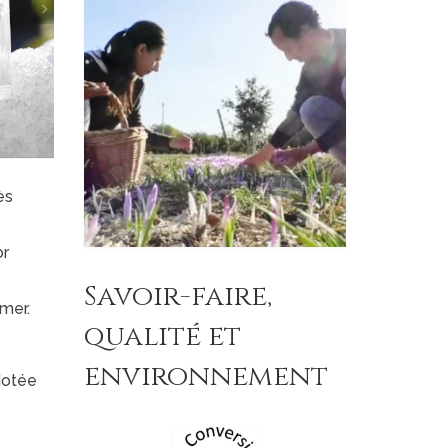
ès
or
Savoir-faire,
amer.
qualité et
environnement
dotée