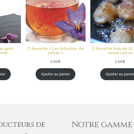
au goût
Z-Recette « Les infusions de
Z-Recette Noix de St
100ml
safran »
sauce safran
1,00
€
1,00
€
nier
Ajouter au panier
Ajouter au panie
Notre gamme
ducteurs de