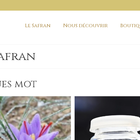
Le Safran
Nous découvrir
Boutiq
safran
ues mot